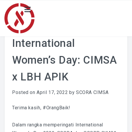
HOME
NEWS
International
PROJECT
Women’s Day: CIMSA
Local Activity Highlights
x LBH APIK
Locals
BLOG
Posted on
April 17, 2022
by
SCORA CIMSA
Merchandise Catalogue
Terima kasih,
#OrangBaik
!
ABOUT US
Dalam rangka memperingati International
SCORA CIMSA